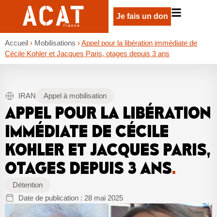
Je fais un don
Accueil
›
Mobilisations
›
Appel pour la libération immédiate de
Cécile Kohler et Jacques Paris, otages depuis 3 ans
IRAN
Appel à mobilisation
APPEL POUR LA LIBÉRATION
IMMÉDIATE DE CÉCILE
KOHLER ET JACQUES PARIS,
OTAGES DEPUIS 3 ANS
.
Détention
Date de publication :
28 mai 2025