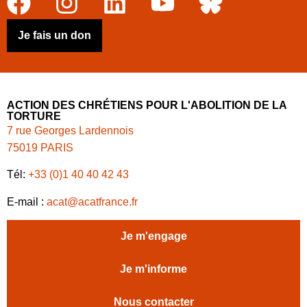
Je fais un don
ACTION DES CHRÉTIENS POUR L'ABOLITION DE LA
TORTURE
7 rue Georges Lardennois
75019 PARIS
Tél:
+33 (0)1 40 40 42 43
E-mail :
acat@acatfrance.fr
Je m'engage
Je m'informe
Nous contacter