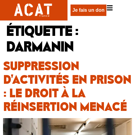
Je fais un don
ÉTIQUETTE :
DARMANIN
SUPPRESSION
D’ACTIVITÉS EN PRISON
: LE DROIT À LA
RÉINSERTION MENACÉ