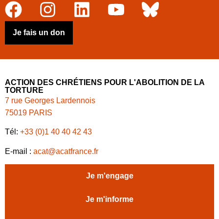
Je fais un don
ACTION DES CHRÉTIENS POUR L'ABOLITION DE LA
TORTURE
7 rue Georges Lardennois
75019 PARIS
Tél:
+33 (0)1 40 40 42 43
E-mail :
acat@acatfrance.fr
Je m'engage
Je m'informe