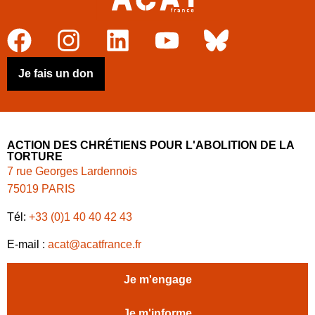
Je fais un don
ACTION DES CHRÉTIENS POUR L'ABOLITION DE LA
TORTURE
7 rue Georges Lardennois
75019 PARIS
Tél:
+33 (0)1 40 40 42 43
E-mail :
acat@acatfrance.fr
Je m'engage
Je m'informe